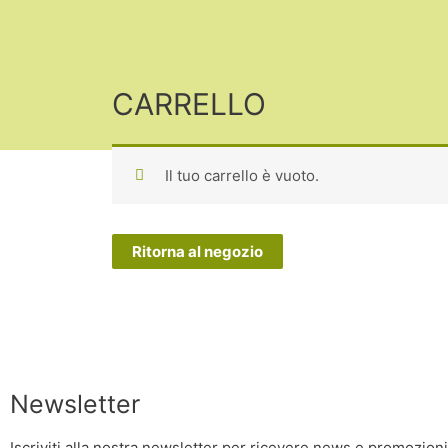
Vai
al
contenuto
CARRELLO
Il tuo carrello è vuoto.
Ritorna al negozio
Newsletter
Iscriviti alla nostra newsletter per ricevere news e promozioni