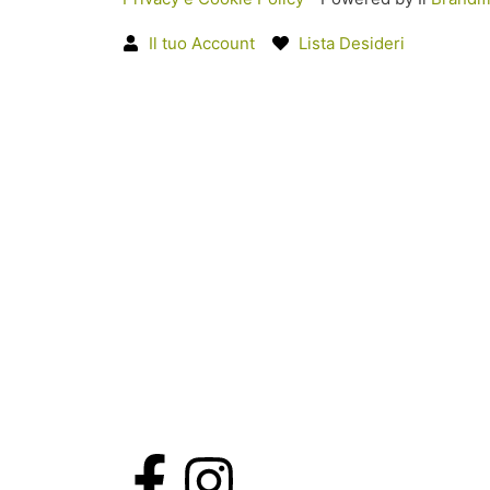
Il tuo Account
Lista Desideri
F
I