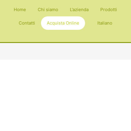
Home
Chi siamo
L’azienda
Prodotti
Contatti
Acquista Online
Italiano
.