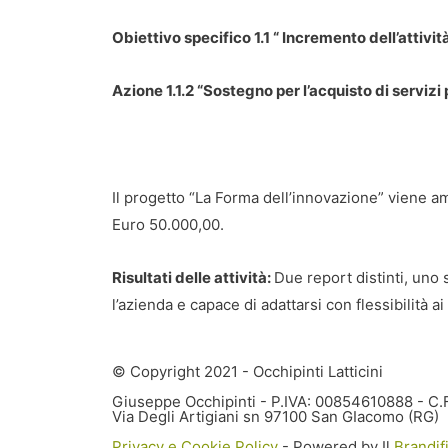
Obiettivo specifico 1.1 “ Incremento dell’attivi
Azione 1.1.2 “Sostegno per l’acquisto di serviz
Il progetto “La Forma dell’innovazione” viene 
Euro 50.000,00.
Risultati delle attività:
Due report distinti, uno s
l’azienda e capace di adattarsi con flessibilità 
© Copyright 2021 - Occhipinti Latticini
Giuseppe Occhipinti - P.IVA: 00854610888 -
Via Degli Artigiani sn 97100 San GIacomo (RG)
Privacy e Cookie Policy
- Powered by Il
Brandif